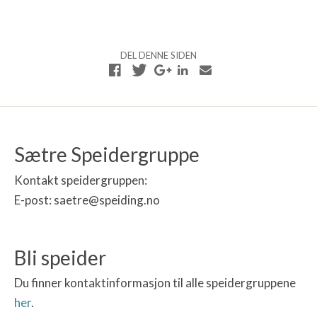
e
s
n
e
d
N
e
a
DEL DENNE SIDEN
l
v
s
i
e
g
N
a
a
s
v
j
Sætre Speidergruppe
i
o
g
n
Kontakt speidergruppen:
a
E-post: saetre@speiding.no
s
j
o
n
Bli speider
Du finner kontaktinformasjon til alle speidergruppene
her
.