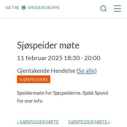
SÆTRE
SPEIDERGRUPPE
Sjøspeider møte
11 februar 2025 18:30
-
20:00
Gjentakende Hendelse
(Se alle)
SJØSPEIDERE
H
Speidermøte for Sjøspeiderne. Sjekk Spond
e
for mer info
n
d
e
H
l
«
SJØSPEIDER MØTE
SJØSPEIDER MØTE
»